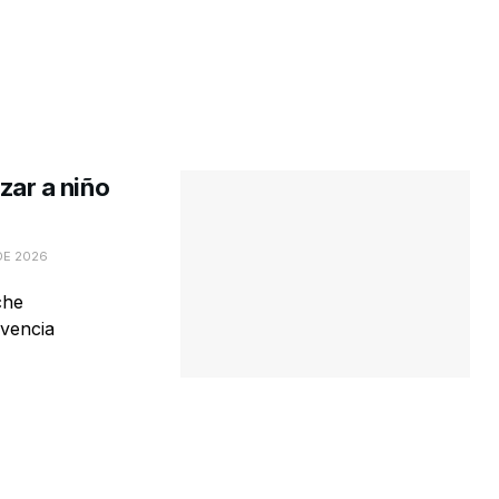
izar a niño
DE 2026
che
ivencia