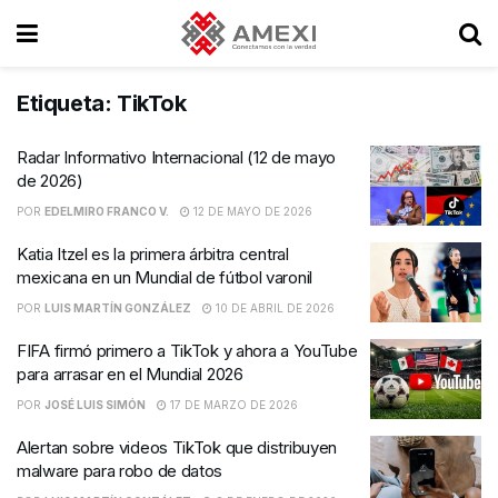
Etiqueta:
TikTok
Radar Informativo Internacional (12 de mayo
de 2026)
POR
EDELMIRO FRANCO V.
12 DE MAYO DE 2026
Katia Itzel es la primera árbitra central
mexicana en un Mundial de fútbol varonil
POR
LUIS MARTÍN GONZÁLEZ
10 DE ABRIL DE 2026
FIFA firmó primero a TikTok y ahora a YouTube
para arrasar en el Mundial 2026
POR
JOSÉ LUIS SIMÓN
17 DE MARZO DE 2026
Alertan sobre videos TikTok que distribuyen
malware para robo de datos