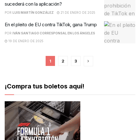
sucederá con la aplicación?
POR
LUIS MARTÍN GONZÁLEZ
21 DE ENERO DE 2025
En el pleito de EU contra TikTok, gana Trump
POR
IVÁN SANTIAGO CORRESPONSAL EN LOS ÁNGELES
19 DE ENERO DE 2025
1
2
3
¡Compra tus boletos aquí!