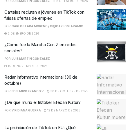
POR
LUIS MARTÍN GONZÁLEZ
8 DE ENERO DE 2026
Cárteles reclutan a jóvenes en TikTok con
falsas ofertas de empleo
POR
CARLOS LARA MORENO / X:@CARLOSLARAM81
2 DE ENERO DE 2026
¿Cómo fue la Marcha Gen Z en redes
sociales?
POR
LUIS MARTÍN GONZÁLEZ
15 DE NOVIEMBRE DE 2025
Radar Informativo Internacional (30 de
octubre)
POR
EDELMIRO FRANCO V.
30 DE OCTUBRE DE 2025
¿De qué murió el tiktoker Efecan Kultur?
POR
VIRIDIANA GUERRA
12 DE MARZO DE 2025
La prohibición de TikTok en EU: ¿Qué