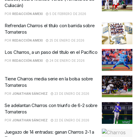
Culiacán)
POR
REDACCIÓN AMEXI
5 DE FEBRERO DE 2026
Refrendan Charros el título con barrida sobre
Tomateros
POR
REDACCIÓN AMEXI
25 DE ENERO DE 2026
Los Charros, a un paso del título en el Pacífico
POR
REDACCIÓN AMEXI
24 DE ENERO DE 2026
Tiene Charros media serie en la bolsa sobre
Tomateros
POR
JONATHAN SÁNCHEZ
23 DE ENERO DE 2026
Se adelantan Charros con triunfo de 6-2 sobre
Tomateros
POR
JONATHAN SÁNCHEZ
22 DE ENERO DE 2026
Juegazo de 14 entradas: ganan Charros 2-1 a