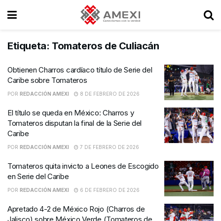
Etiqueta:
Tomateros de Culiacán
Obtienen Charros cardíaco título de Serie del
Caribe sobre Tomateros
POR
REDACCIÓN AMEXI
8 DE FEBRERO DE 2026
El título se queda en México: Charros y
Tomateros disputan la final de la Serie del
Caribe
POR
REDACCIÓN AMEXI
7 DE FEBRERO DE 2026
Tomateros quita invicto a Leones de Escogido
en Serie del Caribe
POR
REDACCIÓN AMEXI
6 DE FEBRERO DE 2026
Apretado 4-2 de México Rojo (Charros de
Jalisco) sobre México Verde (Tomateros de