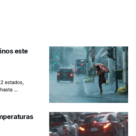
linos este
12 estados,
asta ...
emperaturas