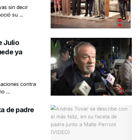
as sin decir
ció su ...
 Julio
uede ya
saciones contra
o ...
ta de padre