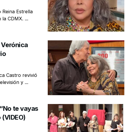
Reina Estrella
 la CDMX. ...
y Verónica
io
ca Castro revivió
evisión y ...
 “No te vayas
o (VIDEO)