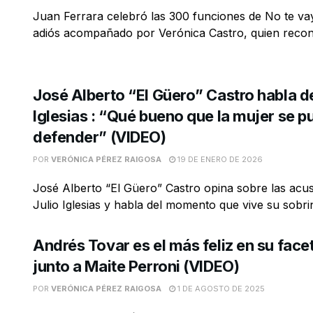
Juan Ferrara celebró las 300 funciones de No te vay
adiós acompañado por Verónica Castro, quien recono
José Alberto “El Güero” Castro habla de
Iglesias : “Qué bueno que la mujer se p
defender” (VIDEO)
POR
VERÓNICA PÉREZ RAIGOSA
19 DE ENERO DE 2026
José Alberto “El Güero” Castro opina sobre las acu
Julio Iglesias y habla del momento que vive su sobrin
Andrés Tovar es el más feliz en su face
junto a Maite Perroni (VIDEO)
POR
VERÓNICA PÉREZ RAIGOSA
1 DE AGOSTO DE 2025