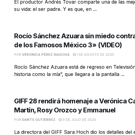
El productor Andrés Tovar comparte una de las mej
su vida: el ser padre. Y es que, en ...
Rocío Sánchez Azuara sin miedo contr
de los Famosos México 3» (VIDEO)
POR
VERÓNICA PÉREZ RAIGOSA
1 DE AGOSTO DE 2025
Rocío Sánchez Azuara está de regreso en Televisió
historia como la mía”, que llegara a la pantalla ...
GIFF 28 rendirá homenaje a Verónica C
Martín, Rosy Orozco y Emmanuel
POR
DANTE GUTIERREZ
9 DE JULIO DE 2025
La directora del GIFF Sara Hoch dio los detalles del