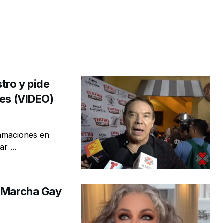
tro y pide
les (VIDEO)
famaciones en
r ...
a Marcha Gay