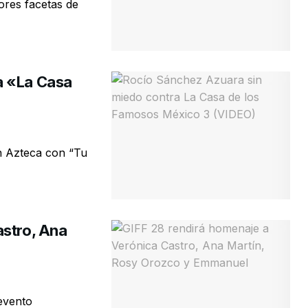
ores facetas de
a «La Casa
n Azteca con “Tu
astro, Ana
 evento