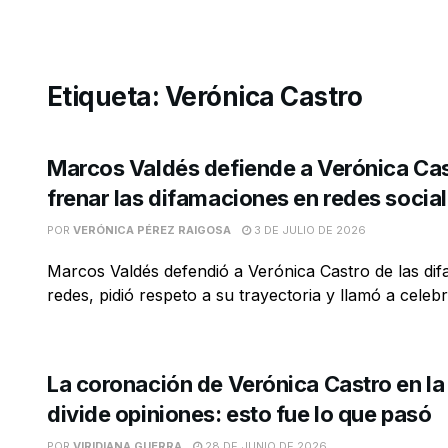
Etiqueta:
Verónica Castro
Marcos Valdés defiende a Verónica Cas
frenar las difamaciones en redes socia
POR
VERÓNICA PÉREZ RAIGOSA
3 DE JULIO DE 2026
Marcos Valdés defendió a Verónica Castro de las di
redes, pidió respeto a su trayectoria y llamó a celebra
La coronación de Verónica Castro en l
divide opiniones: esto fue lo que pasó
POR
VIRIDIANA GUERRA
28 DE JUNIO DE 2026