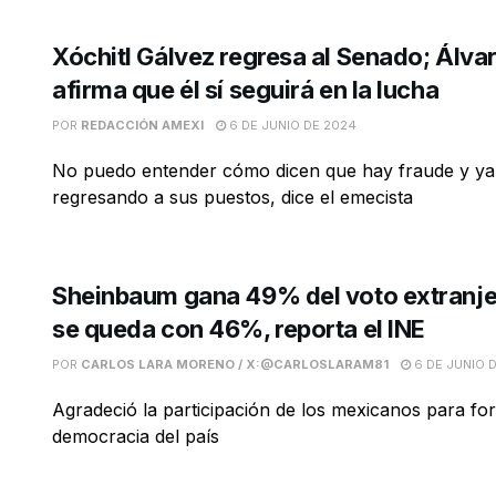
Xóchitl Gálvez regresa al Senado; Álv
afirma que él sí seguirá en la lucha
POR
REDACCIÓN AMEXI
6 DE JUNIO DE 2024
No puedo entender cómo dicen que hay fraude y ya
regresando a sus puestos, dice el emecista
Sheinbaum gana 49% del voto extranje
se queda con 46%, reporta el INE
POR
CARLOS LARA MORENO / X:@CARLOSLARAM81
6 DE JUNIO 
Agradeció la participación de los mexicanos para for
democracia del país