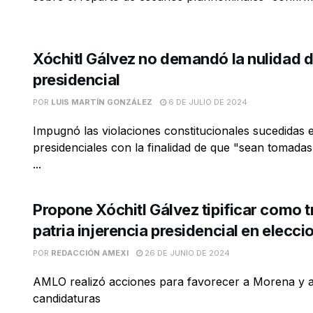
Xóchitl Gálvez no demandó la nulidad d
presidencial
POR
LUIS MARTÍN GONZÁLEZ
6 DE JULIO DE 2024
Impugnó las violaciones constitucionales sucedidas e
presidenciales con la finalidad de que "sean tomadas
...
Propone Xóchitl Gálvez tipificar como tr
patria injerencia presidencial en elecci
POR
REDACCIÓN AMEXI
26 DE JUNIO DE 2024
AMLO realizó acciones para favorecer a Morena y 
candidaturas