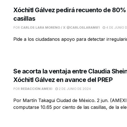
Xóchitl Gálvez pedirá recuento de 80% 
casillas
POR
CARLOS LARA MORENO / X:@CARLOSLARAM81
4 DE JUNIO 
Pide a los ciudadanos apoyo para detectar irregular
Se acorta la ventaja entre Claudia She
Xóchitl Gálvez en avance del PREP
POR
REDACCIÓN AMEXI
2 DE JUNIO DE 2024
Por Martín Takagui Ciudad de México. 2 jun. (AMEXI)
computarse 10.65 por ciento de las casillas, de la elec