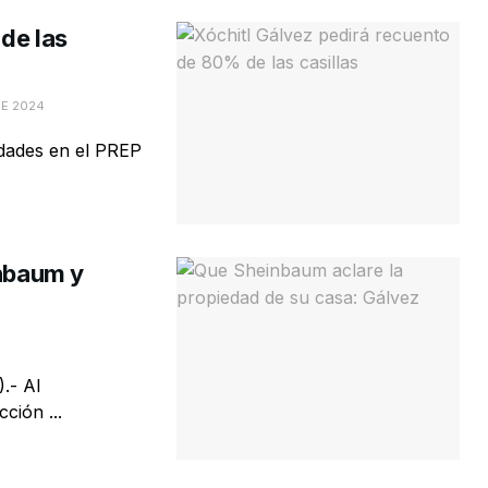
de las
DE 2024
idades en el PREP
inbaum y
.- Al
ción ...