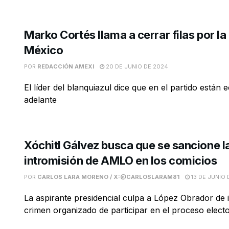
Marko Cortés llama a cerrar filas por l
México
POR
REDACCIÓN AMEXI
20 DE JUNIO DE 2024
El líder del blanquiazul dice que en el partido están
adelante
Xóchitl Gálvez busca que se sancione l
intromisión de AMLO en los comicios
POR
CARLOS LARA MORENO / X:@CARLOSLARAM81
13 DE JUNIO 
La aspirante presidencial culpa a López Obrador de i
crimen organizado de participar en el proceso electo