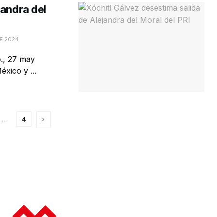
jandra del
E 2024
., 27 may
xico y ...
…
4