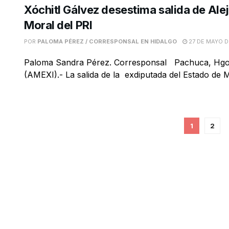
Xóchitl Gálvez desestima salida de Ale
Moral del PRI
POR
PALOMA PÉREZ / CORRESPONSAL EN HIDALGO
27 DE MAYO D
Paloma Sandra Pérez. Corresponsal Pachuca, Hgo
(AMEXI).- La salida de la exdiputada del Estado de Mé
1
2