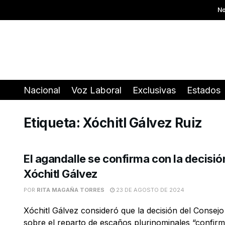
No
Nacional
Voz Laboral
Exclusivas
Estados
Etiqueta:
Xóchitl Gálvez Ruiz
El agandalle se confirma con la decisión
Xóchitl Gálvez
POR
RITA MAGAÑA TORRES
23 DE AGOSTO DE 2024
Xóchitl Gálvez consideró que la decisión del Consejo
sobre el reparto de escaños plurinominales “confirma