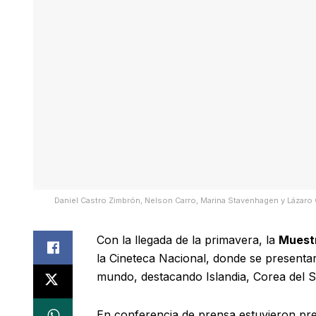
Daniel Castro Zimbrón, Nelson Carro, Marina Stavenhagen y Lázaro 
Con la llegada de la primavera, la
Muestr
la Cineteca Nacional, donde se presentará
mundo, destacando Islandia, Corea del S
En conferencia de prensa estuvieron pres