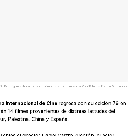
G. Rodríguez durante la conferencia de prensa. AMEXI/ Foto Dante Gutiérrez.
a Internacional de Cine
regresa con su edición 79 en
n 14 filmes provenientes de distintas latitudes del
ur, Palestina, China y España.
entes el director Daniel Castro Zimbrón, el actor