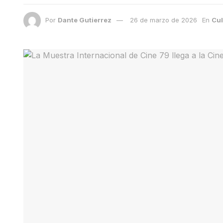
Por
Dante Gutierrez
26 de marzo de 2026
En
Cul