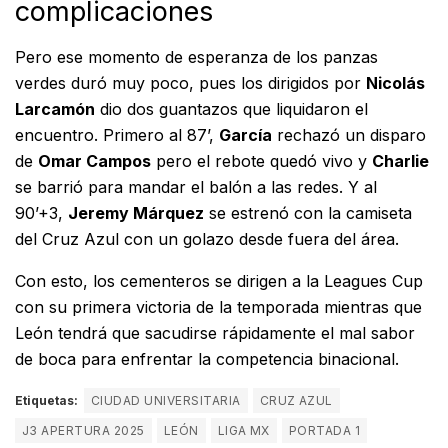
complicaciones
Pero ese momento de esperanza de los panzas
verdes duró muy poco, pues los dirigidos por
Nicolás
Larcamón
dio dos guantazos que liquidaron el
encuentro. Primero al 87’,
García
rechazó un disparo
de
Omar Campos
pero el rebote quedó vivo y
Charlie
se barrió para mandar el balón a las redes. Y al
90’+3,
Jeremy Márquez
se estrenó con la camiseta
del Cruz Azul con un golazo desde fuera del área.
Con esto, los cementeros se dirigen a la Leagues Cup
con su primera victoria de la temporada mientras que
León tendrá que sacudirse rápidamente el mal sabor
de boca para enfrentar la competencia binacional.
Etiquetas:
CIUDAD UNIVERSITARIA
CRUZ AZUL
J3 APERTURA 2025
LEÓN
LIGA MX
PORTADA 1