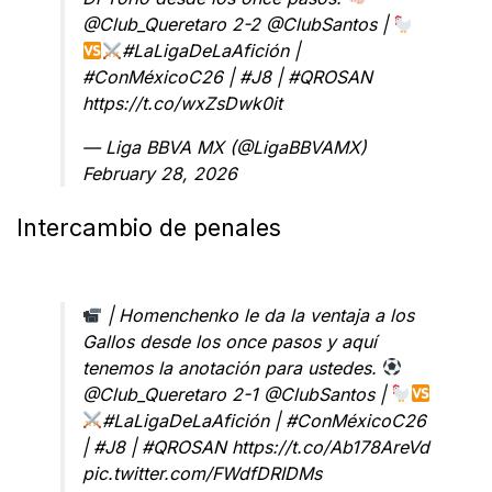
@Club_Queretaro
2-2
@ClubSantos
|
#LaLigaDeLaAfición
|
#ConMéxicoC26
|
#J8
|
#QROSAN
https://t.co/wxZsDwk0it
— Liga BBVA MX (@LigaBBVAMX)
February 28, 2026
Intercambio de penales
| Homenchenko le da la ventaja a los
Gallos desde los once pasos y aquí
tenemos la anotación para ustedes.
@Club_Queretaro
2-1
@ClubSantos
|
#LaLigaDeLaAfición
|
#ConMéxicoC26
|
#J8
|
#QROSAN
https://t.co/Ab178AreVd
pic.twitter.com/FWdfDRIDMs