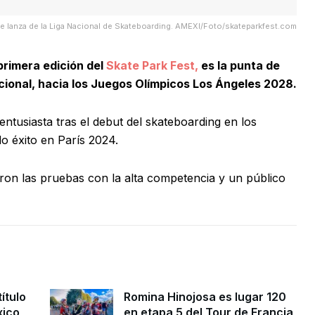
de lanza de la Liga Nacional de Skateboarding. AMEXI/Foto/skateparkfest.com
primera edición del
Skate Park Fest,
es la punta de
acional, hacia los Juegos Olímpicos Los Ángeles 2028.
entusiasta tras el debut del skateboarding en los
o éxito en París 2024.
llaron las pruebas con la alta competencia y un público
ítulo
Romina Hinojosa es lugar 120
xico
en etapa 5 del Tour de Francia