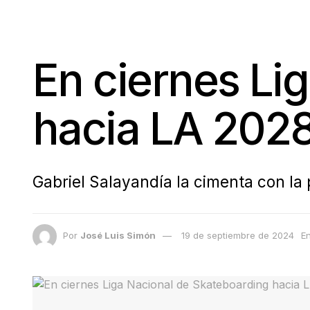
En ciernes Li
hacia LA 202
Gabriel Salayandía la cimenta con la 
Por
José Luis Simón
19 de septiembre de 2024
E