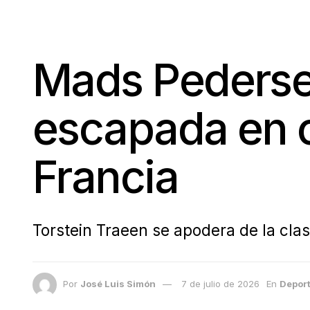
Mads Pedersen
escapada en c
Francia
Torstein Traeen se apodera de la clas
Por
José Luis Simón
7 de julio de 2026
En
Depor