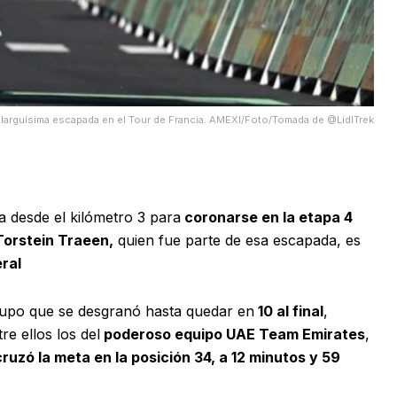
larguísima escapada en el Tour de Francia. AMEXI/Foto/Tomada de @LidlTrek
 desde el kilómetro 3 para
coronarse en la etapa 4
orstein Traeen,
quien fue parte de esa escapada, es
ral
upo que se desgranó hasta quedar en
10 al final
,
re ellos los del
poderoso equipo UAE Team Emirates
,
uzó la meta en la posición 34, a 12 minutos y 59