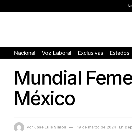
No
Nacional
Voz Laboral
Exclusivas
Estados
Mundial Femen
México
Por
José Luis Simón
19 de marzo de 2024
En
Dep