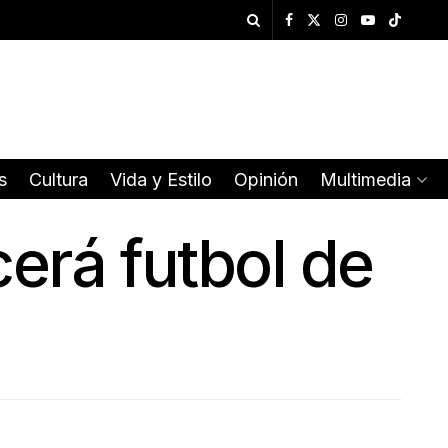
s
Cultura
Vida y Estilo
Opinión
Multimedia
erá futbol de