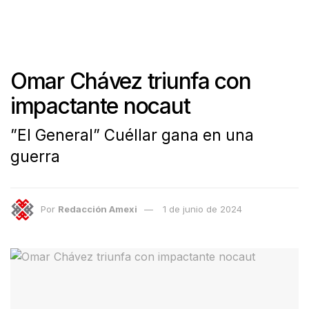
Omar Chávez triunfa con
impactante nocaut
”El General” Cuéllar gana en una
guerra
Por
Redacción Amexi
1 de junio de 2024