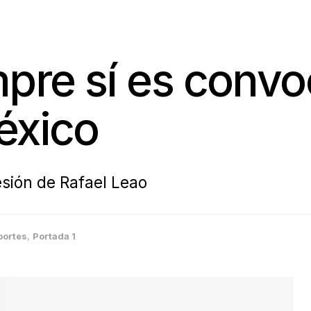
mpre sí es convo
éxico
lesión de Rafael Leao
portes
,
Portada 1