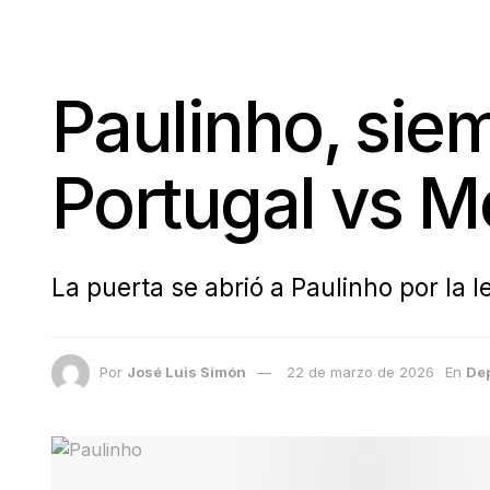
Paulinho, sie
Portugal vs M
La puerta se abrió a Paulinho por la 
Por
José Luis Simón
22 de marzo de 2026
En
De