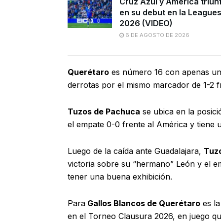
Cruz Azul y América triun
en su debut en la League
2026 (VIDEO)
6 DE AGOSTO DE 2026
Querétaro
es número 16 con apenas un 
derrotas por el mismo marcador de 1-2 fr
Tuzos de Pachuca
se ubica en la posici
el empate 0-0 frente al América y tiene 
Luego de la caída ante Guadalajara,
Tuz
victoria sobre su “hermano” León y el e
tener una buena exhibición.
Para
Gallos Blancos de Querétaro
es la
en el Torneo Clausura 2026, en juego qu