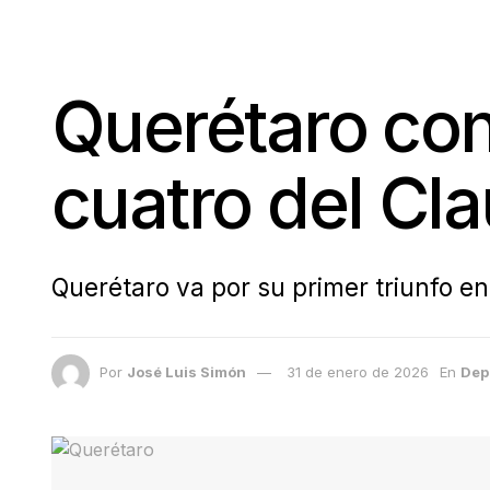
Querétaro con
cuatro del Cl
Querétaro va por su primer triunfo en
Por
José Luis Simón
31 de enero de 2026
En
Dep