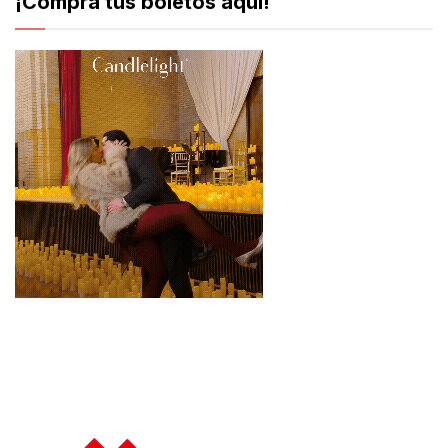
¡Compra tus boletos aquí!