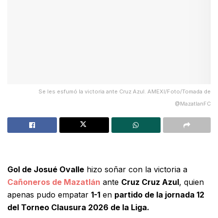
Se les esfumó la victoria ante Cruz Azul. AMEXI/Foto/Tomada de
@MazatlanFC
Gol de Josué Ovalle
hizo soñar con la victoria a
Cañoneros de Mazatlán
ante
Cruz Cruz Azul
, quien
apenas pudo empatar
1-1
en
partido de la jornada 12
del Torneo Clausura 2026 de la Liga.