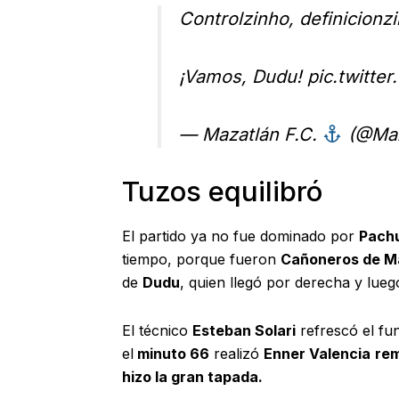
Controlzinho, definicionz
¡Vamos, Dudu!
pic.twitt
— Mazatlán F.C.
(@Maz
Tuzos equilibró
El partido ya no fue dominado por
Pach
tiempo, porque fueron
Cañoneros de M
de
Dudu
, quien llegó por derecha y lueg
El técnico
Esteban Solari
refrescó el fu
el
minuto 66
realizó
Enner Valencia
rem
hizo la gran tapada.