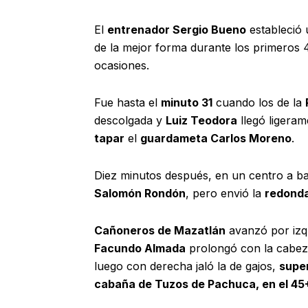
El
entrenador Sergio Bueno
estableció
de la mejor forma durante los primeros
ocasiones.
Fue hasta el
minuto 31
cuando los de la
descolgada y
Luiz Teodora
llegó ligera
tapar
el
guardameta Carlos Moreno
.
Diez minutos después, en un centro a b
Salomón Rondón
, pero envió la
redonda
Cañoneros de Mazatlán
avanzó por izq
Facundo Almada
prolongó con la cabez
luego con derecha jaló la de gajos,
super
cabaña de Tuzos de Pachuca, en el 45