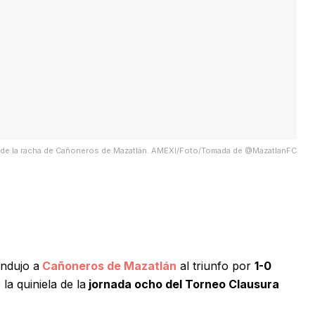
l de la racha de Cañoneros de Mazatlán. AMEXI/Foto/Tomada de @MazatlanFC
ndujo a
Cañoneros de Mazatlán
al triunfo por
1-0
la quiniela de la
jornada ocho del Torneo Clausura