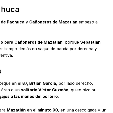
achuca
a de Pachuca
y
Cañoneros de Mazatlán
empezó a
ro
para
Cañoneros de Mazatlán
, porque
Sebastián
r tiempo demás en saque de banda por derecha y
entiva.
s
orque en el
87, Brtian García
, por lado derecho,
l área a un
solitario Víctor Guzmán
, quien hizo su
gajos a las manos del portero
.
para
Mazatlán
en el
minuto 90
, en una descolgada y un