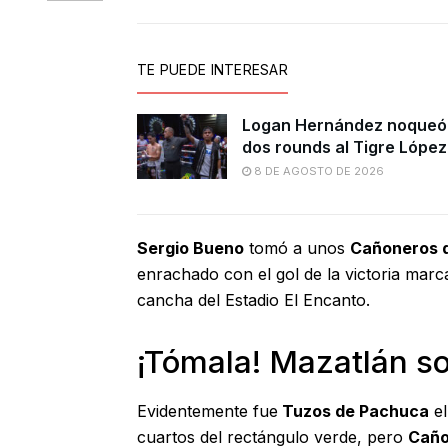
TE PUEDE INTERESAR
Logan Hernández noqueó
dos rounds al Tigre López
8 DE AGOSTO DE 2026
Sergio Bueno
tomó a unos
Cañoneros 
enrachado con el gol de la victoria mar
cancha del Estadio El Encanto.
¡Tómala! Mazatlán s
Evidentemente fue
Tuzos de Pachuca
el
cuartos del rectángulo verde, pero
Caño