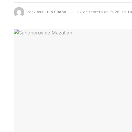
Por
José Luis Simón
27 de febrero de 2026
En
D