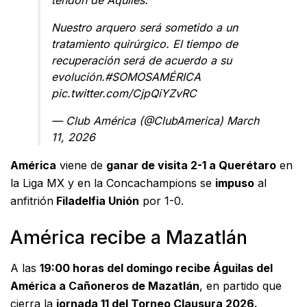
tendón de Aquiles.
Nuestro arquero será sometido a un
tratamiento quirúrgico. El tiempo de
recuperación será de acuerdo a su
evolución.
#SOMOSAMÉRICA
pic.twitter.com/CjpQiYZvRC
— Club América (@ClubAmerica)
March
11, 2026
América
viene de
ganar de visita 2-1 a Querétaro
en
la Liga MX y en la Concachampions se
impuso
al
anfitrión
Filadelfia Unión
por 1-0.
América recibe a Mazatlán
A las
19:00 horas del domingo recibe Águilas del
América a Cañoneros de Mazatlán
, en partido que
cierra la
jornada 11 del Torneo Clausura 2026.