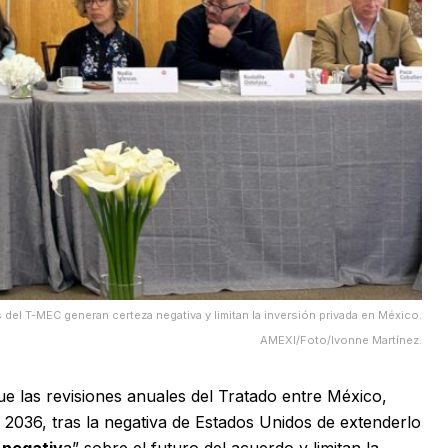
 del T-MEC generan certeza negativa y limitan la inversión privada en México.
AMEXI/Foto/Ivonne Martínez.
ue las revisiones anuales del Tratado entre México,
 2036, tras la negativa de Estados Unidos de extenderlo
 negativ
a” sobre el futuro del acuerdo y limitan la