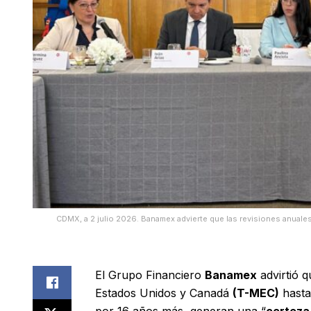
CDMX, a 2 julio 2026. Banamex advierte que las revisiones anuales
El Grupo Financiero
Banamex
advirtió q
Estados Unidos y Canadá
(T-MEC)
hasta
por 16 años más, generan una “
certeza