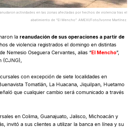
anudaron actividades en las zonas afectadas por hechos de violencia tras el
abatimiento de “El Mencho”. AMEXI/Foto/Ivonne Martínez.
maron la
reanudación de sus operaciones a partir de
chos de violencia registrados el domingo en distintas
o de Nemesio Oseguera Cervantes, alias “
El Mencho
”,
ón (CJNG),
cursales con excepción de siete localidades en
 Buenavista Tomatlán, La Huacana, Jiquilpan, Huetamo
señaló que cualquier cambio será comunicado a través
rsales en Colima, Guanajuato, Jalisco, Michoacán y
invitó a sus clientes a utilizar la banca en línea y su