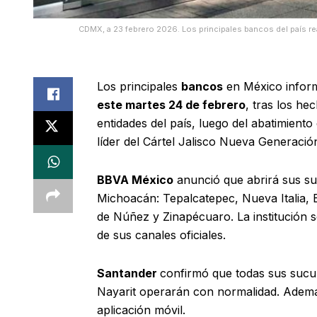
CDMX, a 23 febrero 2026. Los principales bancos del país re
Los principales
bancos
en México infor
este martes 24 de febrero
, tras los he
entidades del país, luego del abatimient
líder del Cártel Jalisco Nueva Generaci
BBVA México
anunció que abrirá sus su
Michoacán: Tepalcatepec, Nueva Italia,
de Núñez y Zinapécuaro. La institución 
de sus canales oficiales.
Santander
confirmó que todas sus sucu
Nayarit operarán con normalidad. Además, 
aplicación móvil.