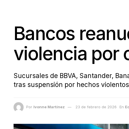
Bancos reanu
violencia por
Sucursales de BBVA, Santander, Ban
tras suspensión por hechos violentos
Por
Ivonne Martínez
23 de febrero de 2026
En
E