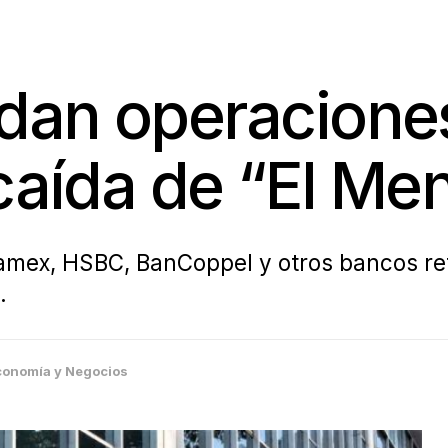
dan operaciones
 caída de “El Me
amex, HSBC, BanCoppel y otros bancos ret
.
conomía y Negocios