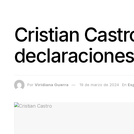
Cristian Cast
declaraciones
Por
Viridiana Guerra
19 de marzo de 2024
En
Es