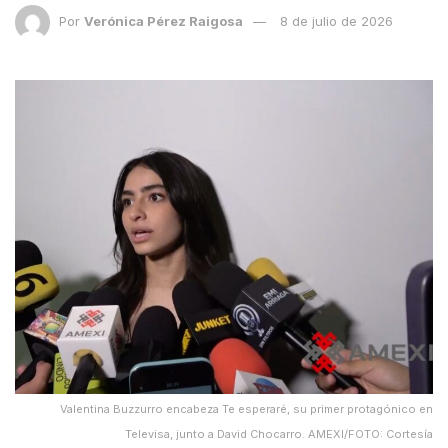
Por
Verónica Pérez Raigosa
8 de julio de 2026
Valentina Buzzurro encabeza Te esperaré, su primer protagónico en
Televisa, junto a David Chocarro. AMEXI/FOTO: Cortesía