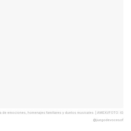
na de emociones, homenajes familiares y duelos musicales. | AMEXI/FOTO: IG
@juegodevocesof