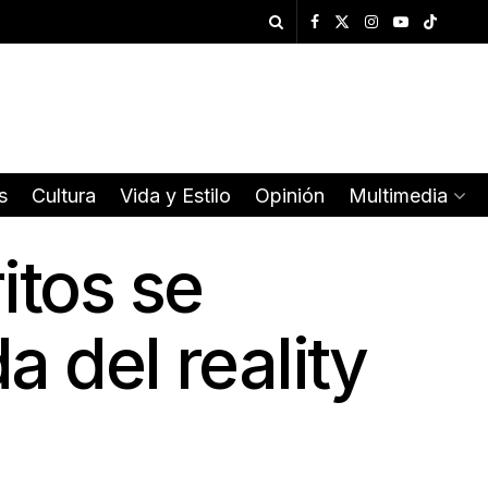
s
Cultura
Vida y Estilo
Opinión
Multimedia
itos se
a del reality