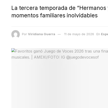
La tercera temporada de “Hermanos y
momentos familiares inolvidables
Por
Viridiana Guerra
11 de mayo de 2026
En
Esp