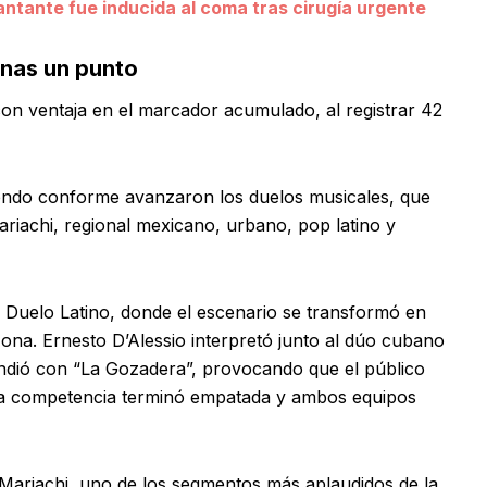
antante fue inducida al coma tras cirugía urgente
enas un punto
n ventaja en el marcador acumulado, al registrar 42
iendo conforme avanzaron los duelos musicales, que
riachi, regional mexicano, urbano, pop latino y
o Duelo Latino, donde el escenario se transformó en
Zona. Ernesto D’Alessio interpretó junto al dúo cubano
ondió con “La Gozadera”, provocando que el público
 La competencia terminó empatada y ambos equipos
 Mariachi, uno de los segmentos más aplaudidos de la