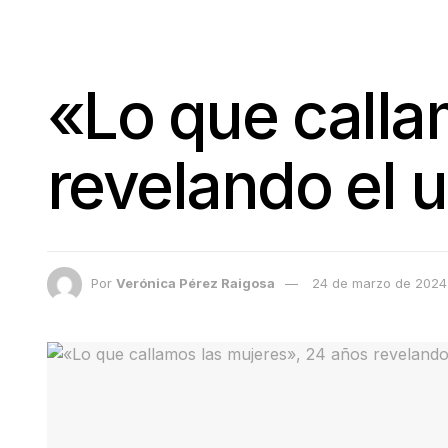
«Lo que calla
revelando el 
Por
Verónica Pérez Raigosa
24 de marzo de 2024