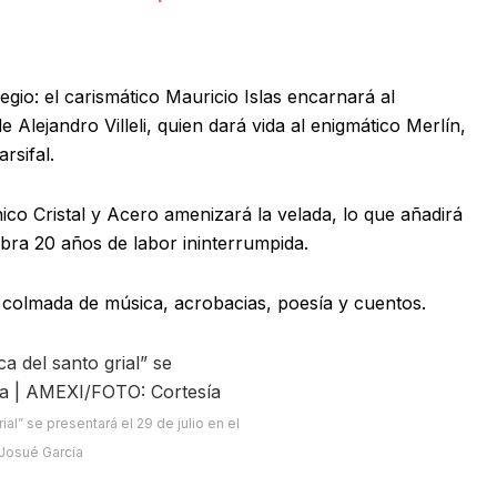
gio: el carismático Mauricio Islas encarnará al
 Alejandro Villeli, quien dará vida al enigmático Merlín,
rsifal.
co Cristal y Acero amenizará la velada, lo que añadirá
bra 20 años de labor ininterrumpida.
 colmada de música, acrobacias, poesía y cuentos.
al” se presentará el 29 de julio en el
Josué García