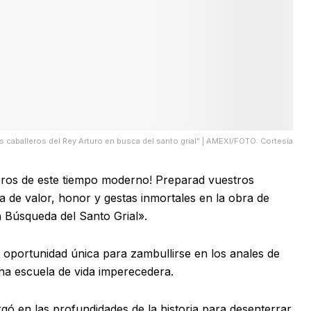
s caballeros del Rey Arturo en busca del santo grial” | AMEXI/FOTO: Cortesía
lleros de este tiempo moderno! Preparad vuestros
a de valor, honor y gestas inmortales en la obra de
n Búsqueda del Santo Grial».
 oportunidad única para zambullirse en los anales de
una escuela de vida imperecedera.
gó en las profundidades de la historia para desenterrar