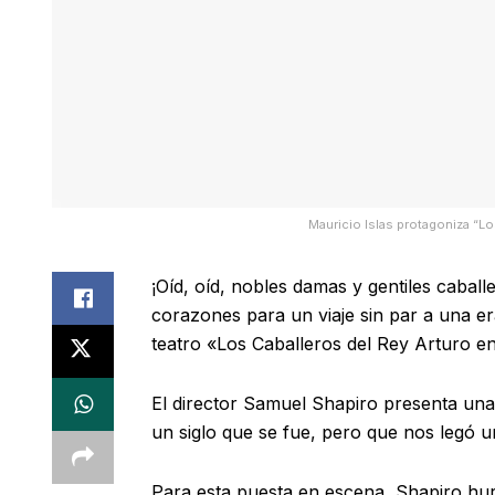
Mauricio Islas protagoniza “Lo
¡Oíd, oíd, nobles damas y gentiles caba
corazones para un viaje sin par a una er
teatro «Los Caballeros del Rey Arturo e
El director Samuel Shapiro presenta una
un siglo que se fue, pero que nos legó 
Para esta puesta en escena, Shapiro hur