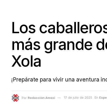
Los caballeros
más grande de
Xola
¡Prepárate para vivir una aventura ino
Por
Redacción Amexi
17 de julio de 2025
En
Espe