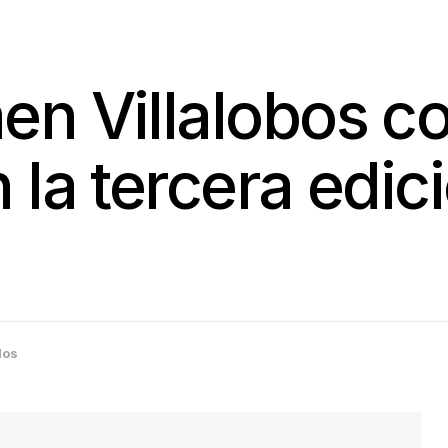
en Villalobos 
 la tercera edic
los