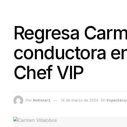
Regresa Carm
conductora en
Chef VIP
Por
Notistarz
14 de marzo de 2024
En
Espectácu