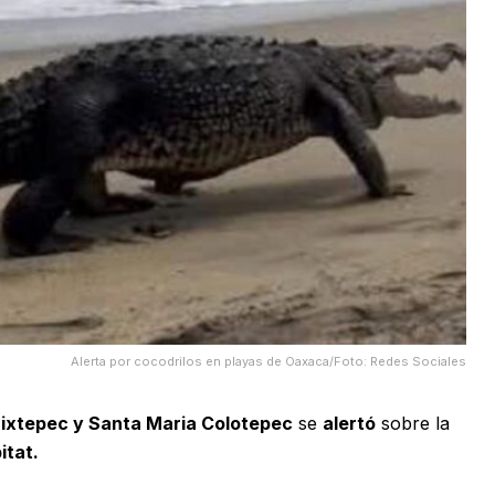
Alerta por cocodrilos en playas de Oaxaca/Foto: Redes Sociales
Mixtepec y Santa Maria Colotepec
se
alertó
sobre la
itat.