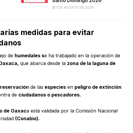
Santo Domingo 2026
7 DE AGOSTO DE 2026
arias medidas para evitar
dadanos
ejo de
humedales s
e ha trabajado en la operación de
Oaxaca,
que abarca desde la
zona de la laguna de
preservación
de las
especies
en
peligro de extinción
ontra de
ciudadanos o pescadores.
co de Oaxac
a está validada por la Comisión Nacional
ersidad
(Conabio).