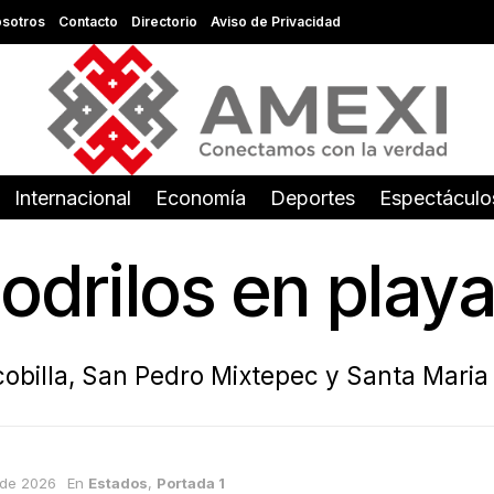
sotros
Contacto
Directorio
Aviso de Privacidad
Internacional
Economía
Deportes
Espectáculo
codrilos en pla
scobilla, San Pedro Mixtepec y Santa Mari
o de 2026
En
Estados
,
Portada 1