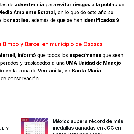
tas de
advertencia
para
evitar riesgos a la población
Medio Ambiente Estatal,
en lo que de este año se
 los
reptiles,
además de que se han i
dentificados 9
e Bimbo y Barcel en municipio de Oaxaca
artell,
informó que todos los
especímenes
que sean
perados y trasladados a una
UMA Unidad de Manejo
do en la zona de
Ventanilla
, en
Santa Maria
 de conservación.
México supera récord de más
up y
medallas ganadas en JCC en