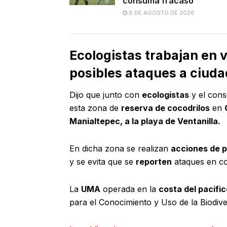
consuma fracaso
8 DE AGOSTO DE 2026
Ecologistas
trabajan en v
posibles ataques a ciu
Dijo que junto con
ecologistas
y el cons
esta zona de
reserva de cocodrilos
en
Manialtepec, a la playa de Ventanilla.
En dicha zona se realizan
acciones de 
y se evita que se
reporten
ataques en c
La
UMA
operada en la
costa del pacifi
para el Conocimiento y Uso de la Biodiv