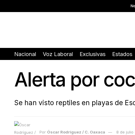
No
Nacional
Voz Laboral
Exclusivas
Estados
Alerta por co
Se han visto reptiles en playas de E
Por
Óscar Rodríguez / C. Oaxaca
8 de juli