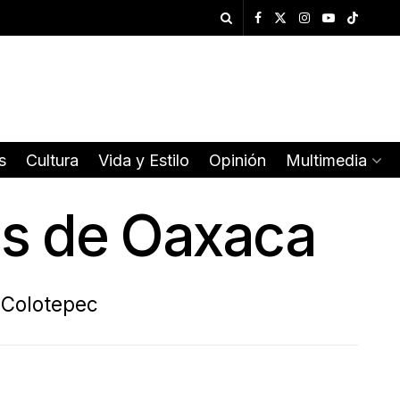
s
Cultura
Vida y Estilo
Opinión
Multimedia
yas de Oaxaca
a Colotepec