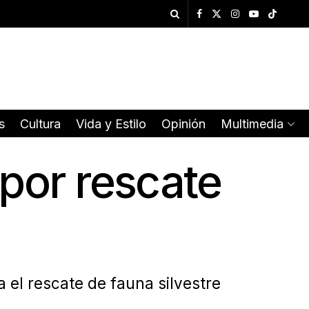
s
Cultura
Vida y Estilo
Opinión
Multimedia
por rescate
 el rescate de fauna silvestre