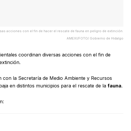
as acciones con el fin de hacer el rescate de fauna en peligro de extinción.
AMEXI/FOTO/ Gobierno de Hidalgo
entales coordinan diversas acciones con el fin de
extinción.
ón con la Secretaría de Medio Ambiente y Recursos
aja en distintos municipios para el rescate de la
fauna
.
n: