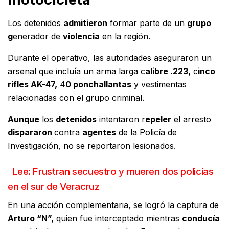
Los detenidos
admitieron
formar parte de un
grupo
g
enerador de
violencia
en la región.
Durante el operativo, las autoridades aseguraron un
arsenal que incluía un arma larga c
alibre .223,
c
inco
rifles AK-47,
4
0 ponchallantas
y vestimentas
relacionadas con el grupo criminal.
Aunque
los
detenidos
intentaron r
epeler
el arresto
dispararon
contra
agentes
de la Policía de
Investigación, no se reportaron lesionados.
Lee: Frustran secuestro y mueren dos policías
en el sur de Veracruz
En una acción complementaria, se logró la captura de
Arturo “N”,
quien fue interceptado mientras
conducía