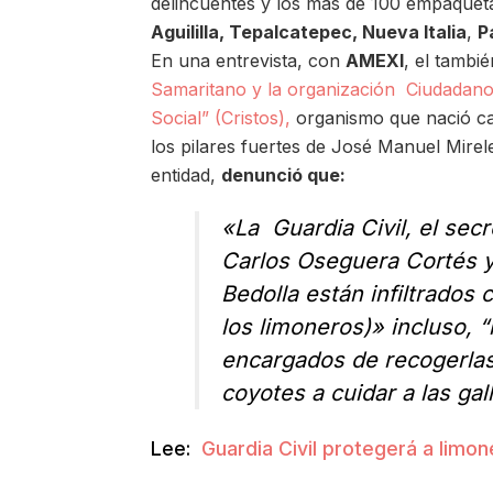
delincuentes y los más de 100 empaquet
Aguililla, Tepalcatepec, Nueva Italia
,
P
En una entrevista, con
AMEXI
, el tambi
Samaritano y la organización Ciudadano
Social” (Cristos),
organismo que nació ca
los pilares fuertes de José Manuel Mirele
entidad,
denunció que:
«La Guardia Civil, el secr
Carlos Oseguera Cortés 
Bedolla están infiltrados
los limoneros)» incluso, “
encargados de recogerlas 
coyotes a cuidar a las gal
Lee:
Guardia Civil protegerá a limo