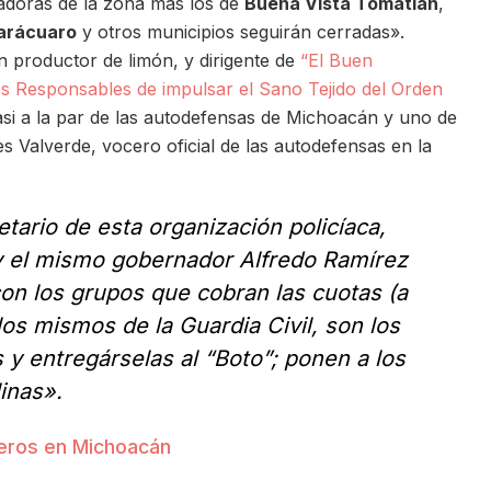
adoras de la zona más los de
Buena Vista Tomatlán
,
arácuaro
y otros municipios seguirán cerradas».
én productor de limón, y dirigente de
“El Buen
s Responsables de impulsar el Sano Tejido del Orden
si a la par de las autodefensas de Michoacán y uno de
s Valverde, vocero oficial de las autodefensas en la
etario de esta organización policíaca,
y el mismo gobernador Alfredo Ramírez
 con los grupos que cobran las cuotas (a
los mismos de la Guardia Civil, son los
y entregárselas al “Boto”; ponen a los
linas».
neros en Michoacán