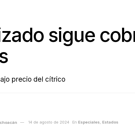
izado sigue cob
os
jo precio del cítrico
Michoacán
14 de agosto de 2024
En
Especiales
,
Estados