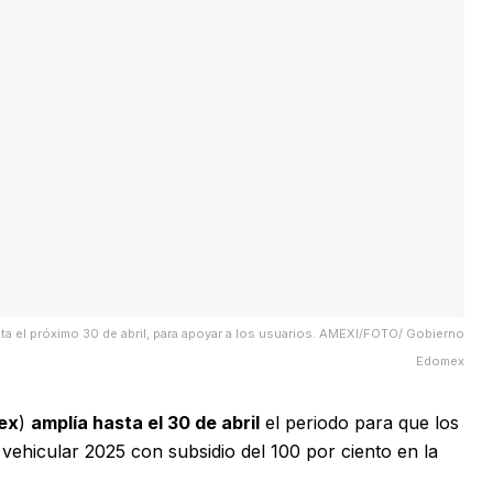
ta el próximo 30 de abril, para apoyar a los usuarios. AMEXI/FOTO/ Gobierno
Edomex
ex
)
amplía hasta el 30 de abril
el periodo para que los
vehicular 2025 con subsidio del 100 por ciento en la