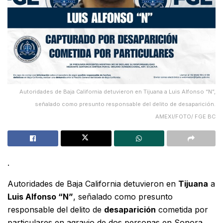
Autoridades de Baja California detuvieron en Tijuana a Luis Alfonso “N”,
señalado como presunto responsable del delito de desaparición.
AMEXI/FOTO/ FGE BC
.
Autoridades de Baja California detuvieron en
Tijuana
a
Luis Alfonso “N”
, señalado como presunto
responsable del delito de
desaparición
cometida por
particulares en agravio de dos personas en Sonora.