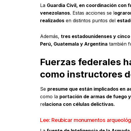
La
Guardia Civil, en coordinación con 
venezolanos
. Estas acciones se l
ograron
realizados
en distintos puntos del
estad
Además,
tres estadounidenses y cinc
Perú, Guatemala y Argentina
también f
Fuerzas federales h
como instructores d
Se
presume que están implicados en act
como la
portación de armas de fuego y
re
laciona con células delictivas.
Lee: Reubicar monumentos arqueológi
La
fuente de Inteligencia de la Armada