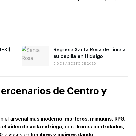
MEXI)
Regresa Santa Rosa de Lima a
su capilla en Hidalgo
6 DE AGOSTO DE 2026
ercenarios de Centro y
n el a
rsenal más moderno: morteros, miniguns, RPG,
n el
video de ve la refriega,
con d
rones controlados,
50
y voces de
hombres y mujeres dando