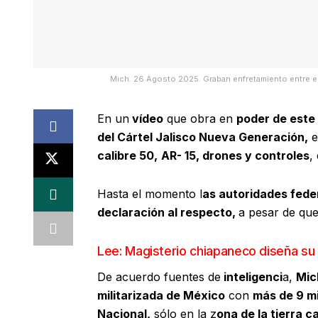
Mich. 26 Agosto 2025. Graban enfretamiento entre 
En un
vídeo
que obra en
poder de este
del Cártel Jalisco Nueva Generación,
e
calibre 50,
AR- 15, drones y controles
,
Hasta el momento l
as autoridades feder
declaración al respecto,
a pesar de que
Lee: Magisterio chiapaneco diseña su
De acuerdo fuentes de
inteligenci
a,
Mic
militarizada de México
con
más de 9 mi
Nacional,
sólo en la z
ona de la tierra ca