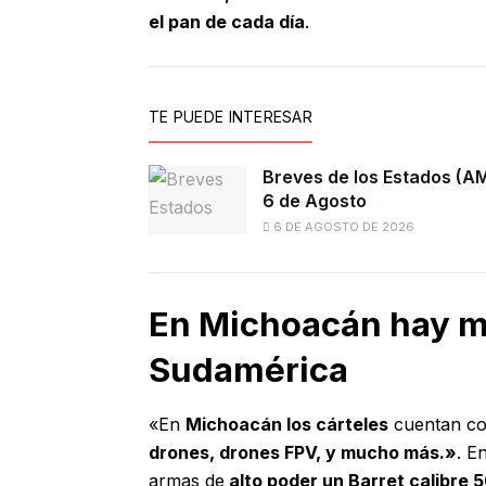
el pan de cada día
.
TE PUEDE INTERESAR
Breves de los Estados (A
6 de Agosto
6 DE AGOSTO DE 2026
En Michoacán hay m
Sudamérica
«En
Michoacán los cárteles
cuentan co
drones, drones FPV, y mucho más.»
. E
armas de
alto poder un Barret calibre 