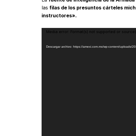
las
filas de los presuntos cárteles mi
instructores».
Reproductor
Media error: Format(s) not supported or source(
de
vídeo
Descargar archivo: https://amexi.com.mx/wp-content/uploads