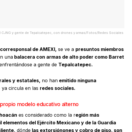
el CJNG y gente de Tepalcatepec, con drones y armas/Fotos/Redes Sociales
 corresponsal de AMEXI,
se ve a
presuntos miembros
n una
balacera con armas de alto poder como Barret
 enfrentándose a gente de
Tepalcatepec.
ales y estatales,
no han
emitido ninguna
 ya circula en las
redes sociales.
 propio modelo educativo alterno
hoacán
es considerado como la r
egión más
l elementos del Ejército Mexicano y de la Guardia
liente,
dónde
las extorsiónones y cobro de piso, son