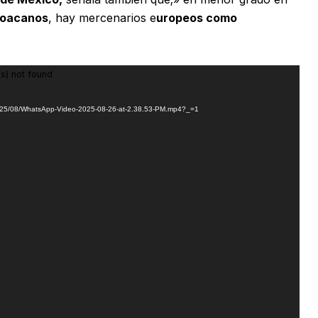
choacanos
, hay mercenarios e
uropeos como
s) not found
/2025/08/WhatsApp-Video-2025-08-26-at-2.38.53-PM.mp4?_=1