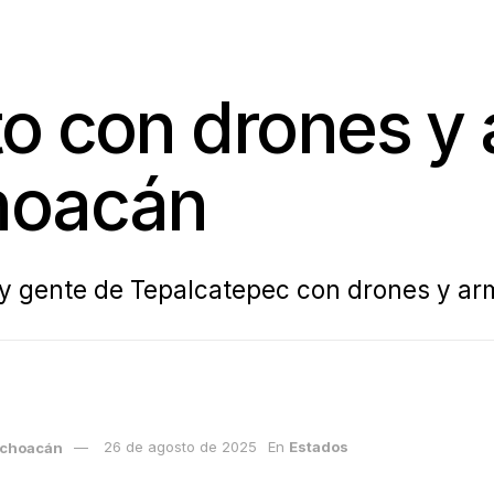
o con drones y 
hoacán
 y gente de Tepalcatepec con drones y ar
Michoacán
26 de agosto de 2025
En
Estados