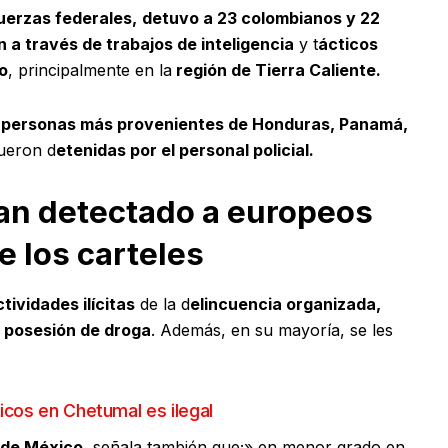
fuerzas federales,
detuvo a 23 colombianos y 22
 a través de trabajos de inteligencia
y t
ácticos
o
, principalmente en la
región de Tierra Caliente.
o personas más provenientes de Honduras, Panamá,
ueron d
etenidas por el personal policial.
an detectado a europeos
e los carteles
ividades ilícitas
de la d
elincuencia organizada,
 posesión de droga
. Además, en su mayoría, se les
cos en Chetumal es ilegal
 de México,
señala también que;» en menor grado en