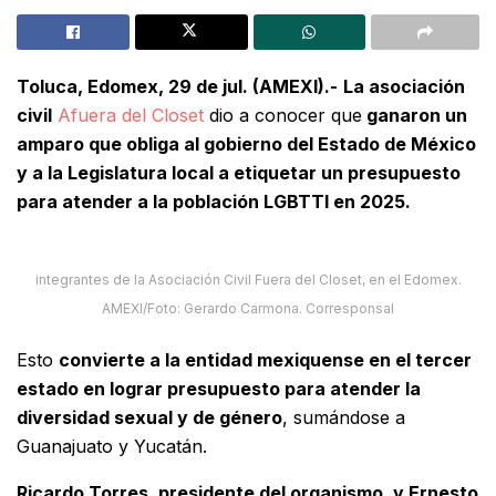
Toluca, Edomex, 29 de jul. (AMEXI).-
La asociación
civil
Afuera del Closet
dio a conocer que
ganaron un
amparo que obliga al gobierno del Estado de México
y a la Legislatura local a etiquetar un presupuesto
para atender a la población LGBTTI en 2025.
integrantes de la Asociación Civil Fuera del Closet, en el Edomex.
AMEXI/Foto: Gerardo Carmona. Corresponsal
Esto
convierte a la entidad mexiquense en el tercer
estado en lograr presupuesto para atender la
diversidad sexual y de género
, sumándose a
Guanajuato y Yucatán.
Ricardo Torres, presidente del organismo, y Ernesto