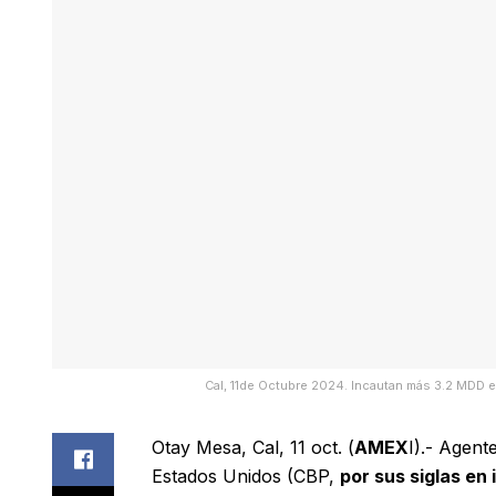
Cal, 11de Octubre 2024. Incautan más 3.2 MDD 
Otay Mesa, Cal, 11 oct. (
AMEX
I).- Agent
Estados Unidos (CBP,
por sus siglas en