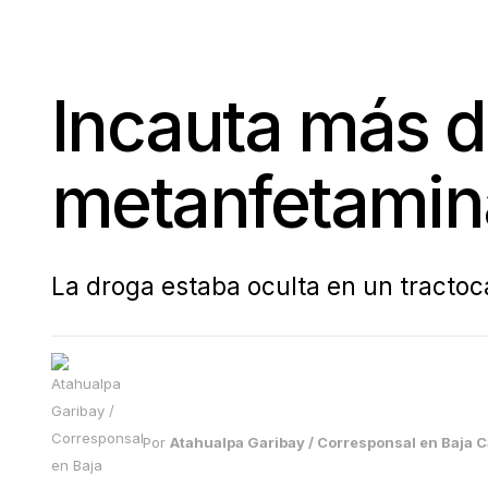
Incauta más 
metanfetamin
La droga estaba oculta en un tracto
Por
Atahualpa Garibay / Corresponsal en Baja Ca