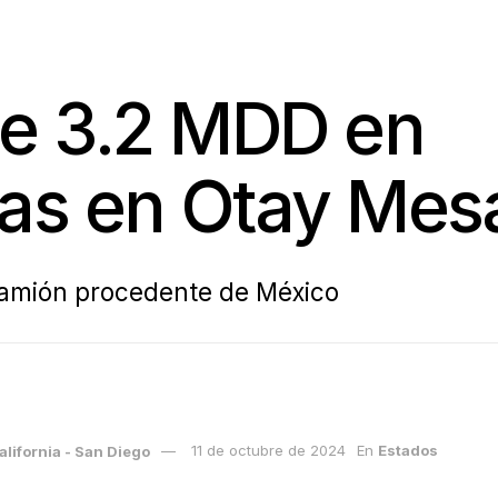
de 3.2 MDD en
as en Otay Mes
camión procedente de México
lifornia - San Diego
11 de octubre de 2024
En
Estados