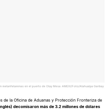
en metanfetaminas en el puerto de Otay Mesa. AMEXI/Foto/Atahualpa Garibay
es de la Oficina de Aduanas y Protección Fronteriza de
 inglés) decomisaron más de 3.2 millones de dólares