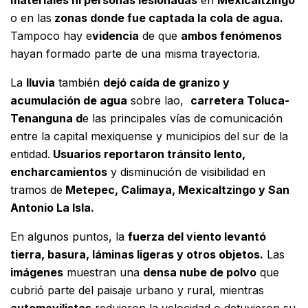
materiales ni personas lesionadas
en
Mexicaltzingo
o en las
zonas donde fue captada la cola de agua.
Tampoco hay e
videncia
de que
ambos fenómenos
hayan formado parte de una misma trayectoria.
La
lluvia
también
dejó caída de granizo y
acumulación de agua
sobre lao,
carretera Toluca-
Tenanguna d
e las principales vías de comunicación
entre la capital mexiquense y municipios del sur de la
entidad.
Usuarios reportaron tránsito lento,
encharcamientos
y disminución de visibilidad en
tramos de
Metepec, Calimaya, Mexicaltzingo y San
Antonio La Isla.
En algunos puntos, la
fuerza del viento levantó
tierra, basura, láminas ligeras y otros objetos.
Las
imágenes
muestran una
densa nube de polvo
que
cubrió parte del paisaje urbano y rural, mientras