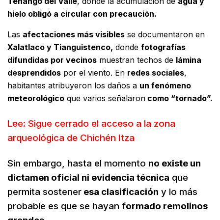
Tenango del Valle
, donde la acumulación de
agua y
hielo obligó a circular con precaución.
Las
afectaciones más visibles
se documentaron en
Xalatlaco y Tianguistenco,
donde
fotografías
difundidas por vecinos
muestran techos de
lámina
desprendidos
por el viento. En
redes sociales
,
habitantes atribuyeron los daños a
un fenómeno
meteorológico
que varios señalaron
como “tornado”.
Lee: Sigue cerrado el acceso a la zona
arqueológica de Chichén Itza
Sin embargo, hasta el momento
no existe un
dictamen oficial ni evide
ncia técnica
que
permita sostener
esa clasificación
y lo más
probable es que se hayan f
ormado remolinos