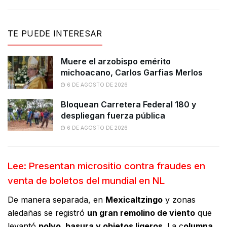
TE PUEDE INTERESAR
Muere el arzobispo emérito
michoacano, Carlos Garfias Merlos
6 DE AGOSTO DE 2026
Bloquean Carretera Federal 180 y
despliegan fuerza pública
6 DE AGOSTO DE 2026
Lee: Presentan micrositio contra fraudes en
venta de boletos del mundial en NL
De manera separada, en
Mexicaltzingo
y zonas
aledañas se registró
un gran remolino de viento
que
levantó
polvo, basura y objetos ligeros
. La c
olumna