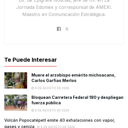
Dir. de Epígrafe Noticias, jefe de Inf. en La
Jornada Edomex y corresponsal de AMEXI.
Maestro en Comunicación Estratégica.
Te Puede Interesar
Muere el arzobispo emérito michoacano,
Carlos Garfias Merlos
6 DE AGOSTO DE 2026
Bloquean Carretera Federal 180 y despliegan
fuerza pública
6 DE AGOSTO DE 2026
Volcán Popocatépetl emite 40 exhalaciones con vapor,
gases y ceniza
6 DE AGOSTO DE 2026