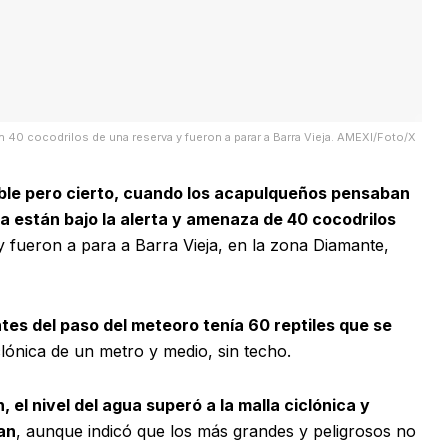
 40 cocodrilos de una reserva y fueron a parar a Barra Vieja. AMEXI/Foto/X
ble pero cierto, cuando los acapulqueños pensaban
a están bajo la alerta y amenaza de 40 cocodrilos
y fueron a para a Barra Vieja, en la zona Diamante,
tes del paso del meteoro tenía 60 reptiles que se
ónica de un metro y medio, sin techo.
el nivel del agua superó a la malla ciclónica y
an
, aunque indicó que los más grandes y peligrosos no