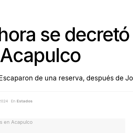
hora se decretó 
 Acapulco
: Escaparon de una reserva, después de 
2024
En
Estados