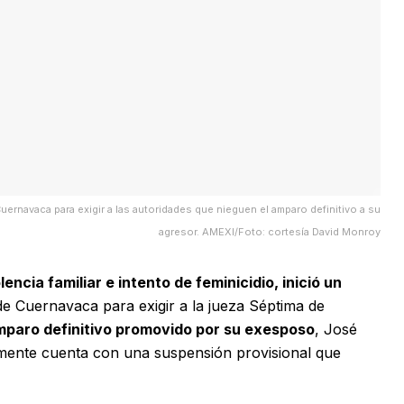
Cuernavaca para exigir a las autoridades que nieguen el amparo definitivo a su
agresor. AMEXI/Foto: cortesía David Monroy
encia familiar e intento de feminicidio, inició un
de Cuernavaca para exigir a la jueza Séptima de
mparo definitivo promovido por su exesposo
, José
mente cuenta con una suspensión provisional que