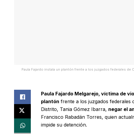
Paula Fajardo instala un plantón frente a los juzgados federales de 
Paula Fajardo Melgarejo, víctima de viol
plantón
frente a los juzgados federales 
Distrito, Tania Gómez Ibarra,
negar el a
Francisco Rabadán Torres, quien actual
impide su detención.