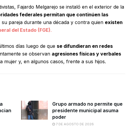
istas, Fajardo Melgarejo se instaló en el exterior de la
oridades federales permitan que continúen las
 su pareja durante una década y contra quien
existen
neral del Estado (FGE)
.
últimos días luego de que
se difundieran en redes
untamente se observan
agresiones físicas y verbales
a mujer y, en algunos casos, frente a sus hijos.
da
Grupo armado no permite que
ncian
presidente municipal asuma
poder
7 DE AGOSTO DE 2026