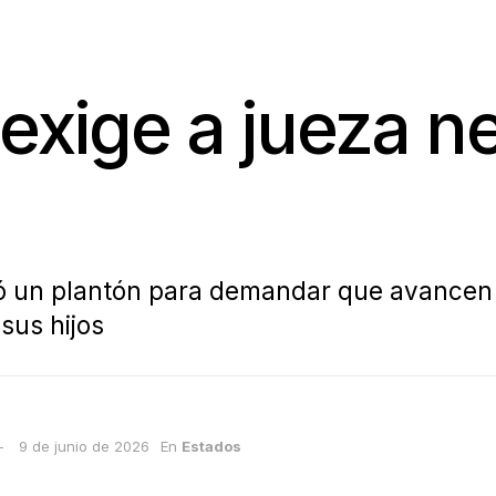
 exige a jueza 
taló un plantón para demandar que avancen
sus hijos
9 de junio de 2026
En
Estados