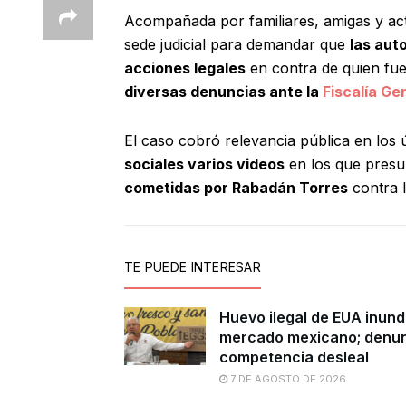
Acompañada por familiares, amigas y activ
sede judicial para demandar que
las aut
acciones legales
en contra de quien fue
diversas denuncias ante la
Fiscalía Ge
El caso cobró relevancia pública en los 
sociales varios videos
en los que pres
cometidas por Rabadán Torres
contra l
TE PUEDE INTERESAR
Huevo ilegal de EUA inun
mercado mexicano; denu
competencia desleal
7 DE AGOSTO DE 2026