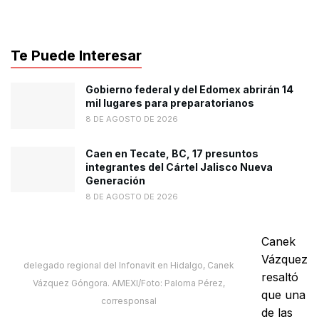
Te Puede Interesar
Gobierno federal y del Edomex abrirán 14
mil lugares para preparatorianos
8 DE AGOSTO DE 2026
Caen en Tecate, BC, 17 presuntos
integrantes del Cártel Jalisco Nueva
Generación
8 DE AGOSTO DE 2026
Canek
Vázquez
delegado regional del Infonavit en Hidalgo, Canek
resaltó
Vázquez Góngora. AMEXI/Foto: Paloma Pérez,
que una
corresponsal
de las