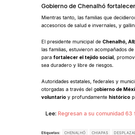
Gobierno de Chenalhó fortalecerá
Mientras tanto, las familias que decidier
accesorios de salud e invernales, y gallin
El presidente municipal de
Chenalhó, Al
las familias, estuvieron acompañados de 
para
fortalecer el tejido social
, promov
sea duradero y libre de riesgos.
Autoridades estatales, federales y munic
otorgadas a través del g
obierno de Méx
voluntario
y profundamente
histórico
p
Lee:
Regresan a su comunidad 63 f
Etiquetas:
CHENALHÓ
CHIAPAS
DESPLAZA