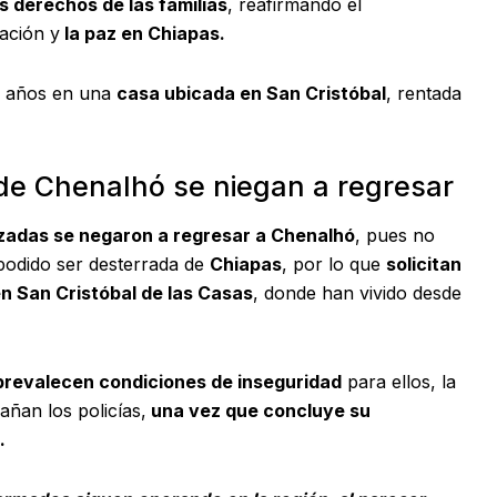
s derechos de las familias
, reafirmando el
iación y
la paz en Chiapas.
10 años en una
casa ubicada en San Cristóbal
, rentada
de Chenalhó se niegan a regresar
azadas se negaron a regresar a Chenalhó
, pues no
odido ser desterrada de
Chiapas
, por lo que
solicitan
en San Cristóbal de las Casas
, donde han vivido desde
prevalecen condiciones de inseguridad
para ellos, la
ñan los policías,
una vez que concluye su
.