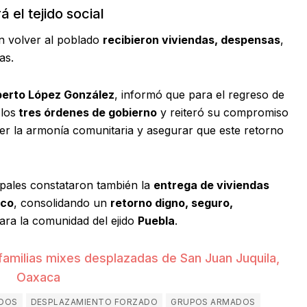
 el tejido social
on volver al poblado
recibieron viviendas, despensas
,
as.
berto López González
, informó que para el regreso de
los
tres órdenes de gobierno
y reiteró su compromiso
er la armonía comunitaria y asegurar que este retorno
ipales constataron también la
entrega de viviendas
ico
, consolidando un
retorno digno, seguro,
ara la comunidad del ejido
Puebla
.
amilias mixes desplazadas de San Juan Juquila,
Oaxaca
DOS
DESPLAZAMIENTO FORZADO
GRUPOS ARMADOS