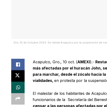
Gro, 10 de Octubre 2024. Se rebela Acapulco por la suspensión de ce
Acapulco, Gro., 10 oct. (
AMEXI
).-
Resta
más afectadas por el huracán John, se 
para marchar,
desde el zócalo hacía la 
vialidades,
en protesta por la suspensió
El malestar de los habitantes de Acapulco
funcionarios de la Secretaría del Bienes
censar a las personas afectadas por el