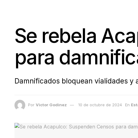
Se rebela Ac
para damnifi
Damnificados bloquean vialidades y
Por
Victor Godinez
10 de octubre de 2024
En
Es