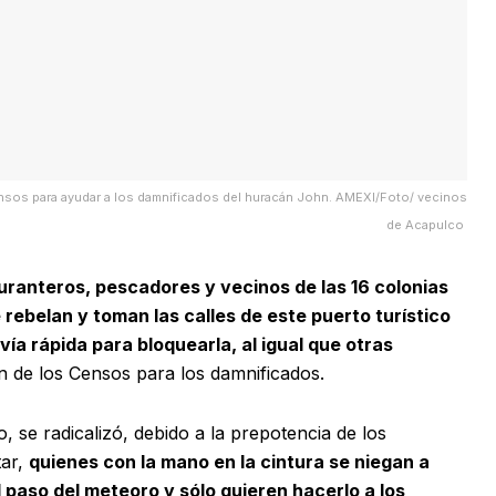
nsos para ayudar a los damnificados del huracán John. AMEXI/Foto/ vecinos
de Acapulco
uranteros, pescadores y vecinos de las 16 colonias
rebelan y toman las calles de este puerto turístico
vía rápida para bloquearla, al igual que otras
n de los Censos para los damnificados.
, se radicalizó, debido a la prepotencia de los
tar,
quienes con la mano en la cintura se niegan a
 paso del meteoro y sólo quieren hacerlo a los