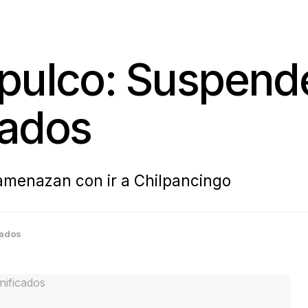
apulco: Suspen
cados
 amenazan con ir a Chilpancingo
tados