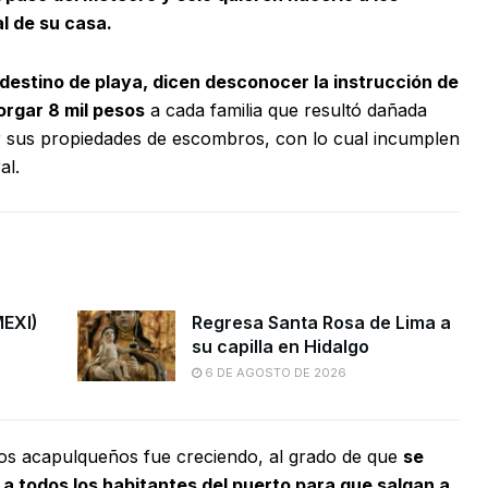
al de su casa.
estino de playa, dicen desconocer la instrucción de
orgar 8 mil pesos
a cada familia que resultó dañada
ar sus propiedades de escombros, con lo cual incumplen
al.
MEXI)
Regresa Santa Rosa de Lima a
su capilla en Hidalgo
6 DE AGOSTO DE 2026
los acapulqueños fue creciendo, al grado de que
se
a todos los habitantes del puerto para que salgan a