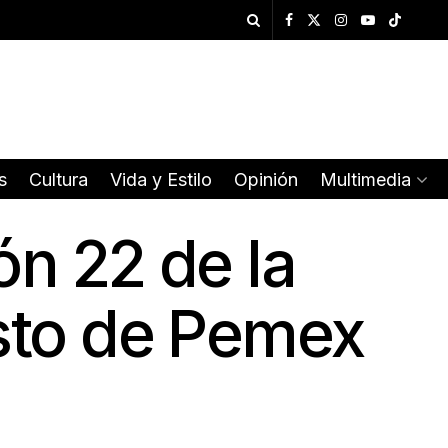
s
Cultura
Vida y Estilo
Opinión
Multimedia
ón 22 de la
asto de Pemex