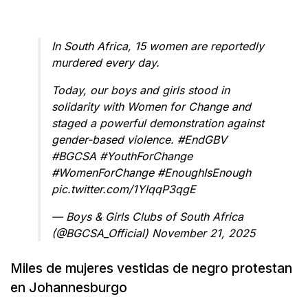
In South Africa, 15 women are reportedly
murdered every day.
Today, our boys and girls stood in
solidarity with Women for Change and
staged a powerful demonstration against
gender-based violence.
#EndGBV
#BGCSA
#YouthForChange
#WomenForChange
#EnoughIsEnough
pic.twitter.com/1YlqqP3qgE
— Boys & Girls Clubs of South Africa
(@BGCSA_Official)
November 21, 2025
Miles de mujeres vestidas de negro protestan
en Johannesburgo