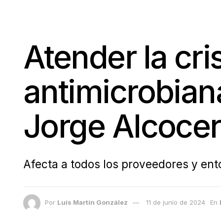
Atender la cri
antimicrobiana
Jorge Alcocer
Afecta a todos los proveedores y ent
Por
Luis Martín González
11 de junio de 2024
En