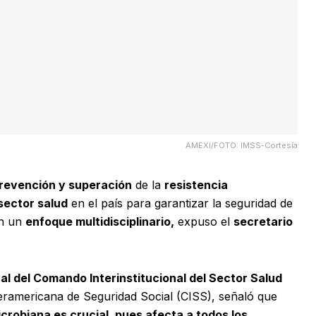
AMEXI/FOTO: IMSS-Cortesía
revención y superación
de la
resistencia
 sector salud
en el país para garantizar la seguridad de
on un
enfoque multidisciplinario,
expuso el
secretario
l del Comando Interinstitucional del Sector Salud
teramericana de Seguridad Social (CISS), señaló que
icrobiana es crucial, pues afecta a todos los