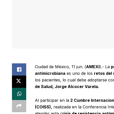
Ciudad de México, 11 jun. (
AMEXI
).- La
p
antimicrobiana
es uno de los
retos del
los pacientes, lo cual debe adoptarse c
de Salud, Jorge Alcocer Varela.
Al participar en la
2 Cumbre Internaciona
(COISS),
realizada en la Conferencia In
atender esta c
risis de resistencia antim