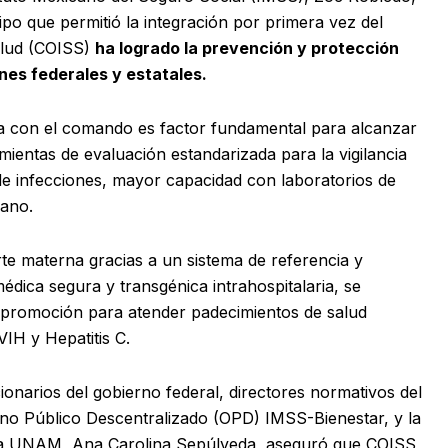
uipo que permitió la integración por primera vez del
alud (COISS)
ha logrado la prevención y protección
ones federales y estatales.
gra con el comando es factor fundamental para alcanzar
ientas de evaluación estandarizada para la vigilancia
de infecciones, mayor capacidad con laboratorios de
iano.
rte materna gracias a un sistema de referencia y
édica segura y transgénica intrahospitalaria, se
 promoción para atender padecimientos de salud
VIH y Hepatitis C.
ionarios del gobierno federal, directores normativos del
ano Público Descentralizado (OPD) IMSS-Bienestar, y la
e la UNAM, Ana Carolina Sepúlveda, aseguró que COISS