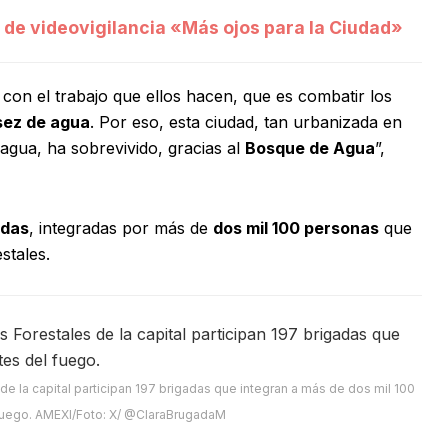
de videovigilancia «Más ojos para la Ciudad»
con el trabajo que ellos hacen, que es combatir los
sez de agua
. Por eso, esta ciudad, tan urbanizada en
agua, ha sobrevivido, gracias al
Bosque de Agua
”,
adas
, integradas por más de
dos mil 100 personas
que
stales.
 la capital participan 197 brigadas que integran a más de dos mil 100
fuego. AMEXI/Foto: X/ @ClaraBrugadaM