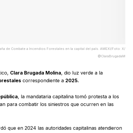
aña de Combate a Incendios Forestales en la capital del país. AMEXI/Foto: X/
@ClaraBrugadaM
xico,
Clara Brugada Molina
, dio luz verde a la
orestales
correspondiente a
2025.
epública
, la mandataria capitalina tomó protesta a los
n para combatir los siniestros que ocurren en las
ó que en 2024 las autoridades capitalinas atendieron