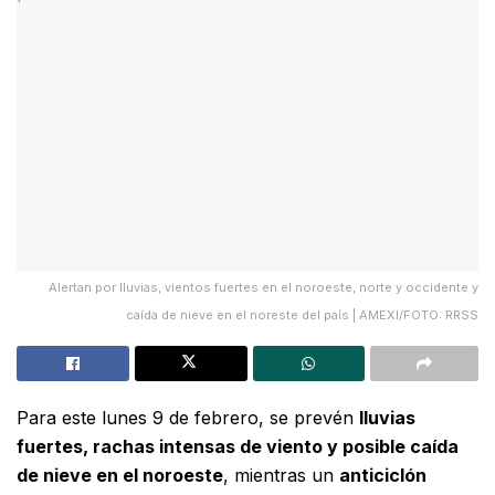
Alertan por lluvias, vientos fuertes en el noroeste, norte y occidente y
caída de nieve en el noreste del país | AMEXI/FOTO: RRSS
Para este lunes 9 de febrero, se prevén
lluvias
fuertes, rachas intensas de viento y posible caída
de nieve en el noroeste
, mientras un
anticiclón