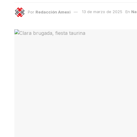
Por
Redacción Amexi
13 de marzo de 2025
En
Na