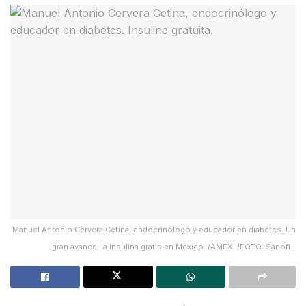
Manuel Antonio Cervera Cetina, endocrinólogo y educador en diabetes. Un
gran avance, la insulina gratis en México. /AMEXI /FOTO: Sanofi.-