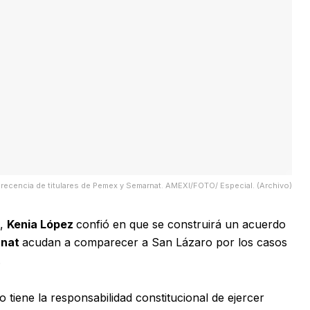
recencia de titulares de Pemex y Semarnat. AMEXI/FOTO/ Especial. (Archivo)
,
Kenia López
confió en que se construirá un acuerdo
rnat
acudan a comparecer a San Lázaro por los casos
.
o tiene la responsabilidad constitucional de ejercer