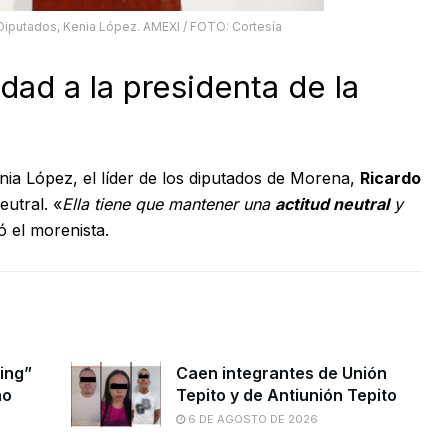
Diputados, Kenia López. AMEXI / FOTO: Cortesía
dad a la presidenta de la
nia López, el líder de los diputados de Morena,
Ricardo
neutral.
«
Ella tiene que mantener una
actitud neutral
y
ó el morenista.
ing”
Caen integrantes de Unión
no
Tepito y de Antiunión Tepito
6 DE AGOSTO DE 2026